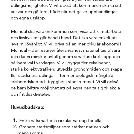
odlingsmöjligheter. Vi vill också att kommunen ska ta sitt
ansvar och gå före, både när det gäller upphandlingar
och egna utsläpp.
Mölndal ska vara en kommun som visar att klimatarbete
och livskvalitet går hand i hand. Det ska vara enkelt att
leva miljövänligt. Vi vill driva på en mer cirkulär ekonomi i
Mölndal – där resurser återanvänds, material tas tillvara
och där vi minskar avfall genom smartare kretslopp och
hållbara val i vardagen. Vi vill bygga fler cykelbanor,
stärka kollektivtrafiken, utveckla grönområden och skapa
fler stadsnära odlingar – för mer biologisk mångfald,
krisberedskap och trygghet i stadsrummet. Vi vill också
ge barn bättre möjlighet att på egna ben ta sig till skola
och fritidsaktiviteter.
Huvudbudskap:
En klimatsmart och cirkulär vardag för alla.
Grönare stadsmiljöer som stärker naturen och
människorna.