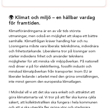
🌍 Klimat och miljö – en hållbar vardag
för framtiden.
Klimatförändringarna är en av vår tids största
utmaningar, men också en möjlighet att skapa ett bättre
samhälle. Klimatfrågan kräver handling här och nu.
Lösningarna måste vara liberala: teknikdrivna, individnära
och frihetsstärkande. Liberalerna tror på lösningar som
stärker individens frihet och använder teknikens
möjligheter för att minska vår miljöpåverkan. På nationell
nivå driver vi på för elektrifiering, fossilfri industri och
minskad klimatpåverkan från transporter. Inom EU är
liberaler ledande i arbetet med den gröna omställningen,
inte minst genom den europeiska klimatlagen.
I Mölndal vill vi att det ska vara enkelt och attraktivt att
göra klimatsmarta val. Vi tror på att fler ska kunna cykla
säkert, att kollektivtrafiken ska fungera i hela kommunen
och att vi ska utveckla fler gröna ytor och stadsnära